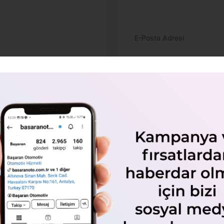
E-Posta Adresi
Tarih
Marka Seç
Marka Seç
Mesajınız