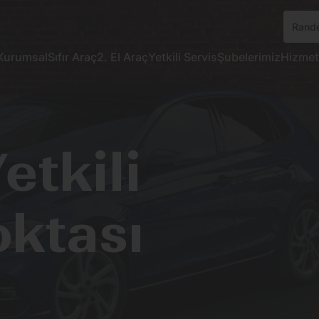
Rande
Kurumsal
Sıfır Araç
2. El Araç
Yetkili Servis
Şubelerimiz
Hizmet
etkili
oktası