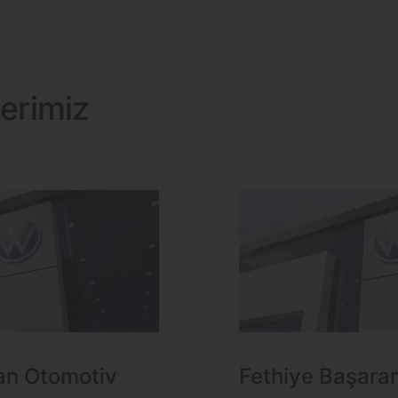
erimiz
an Otomotiv
Fethiye Başara