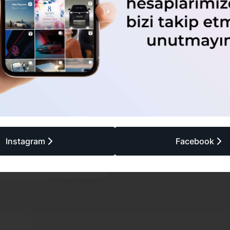
Kişisel Verilerin İşlenmes
Elektronik Ticari İleti Gön
ne Yönelik Açık Rıza Beyanı
Randevu 
erimine İlişkin Onay
Instagram
Facebook
önder