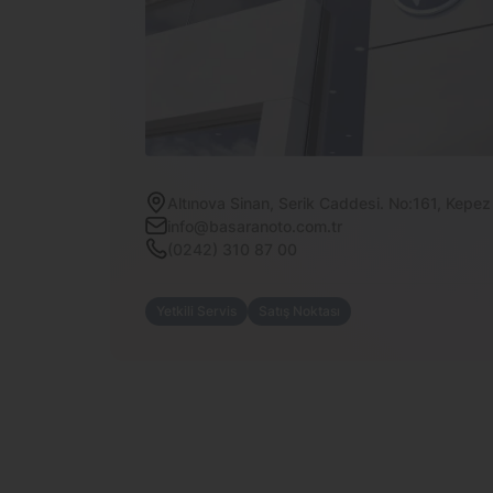
Altınova Sinan, Serik Caddesi. No:161, Kepez
info@basaranoto.com.tr
(0242) 310 87 00
Yetkili Servis
Satış Noktası