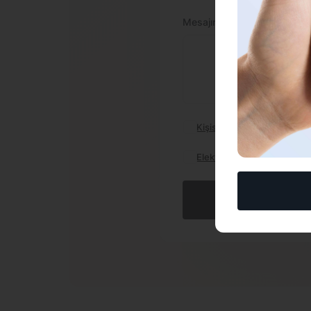
Mesajınız
Kişisel Verilerin İşlenmesi
Elektronik Ticari İleti Gönd
Formu G