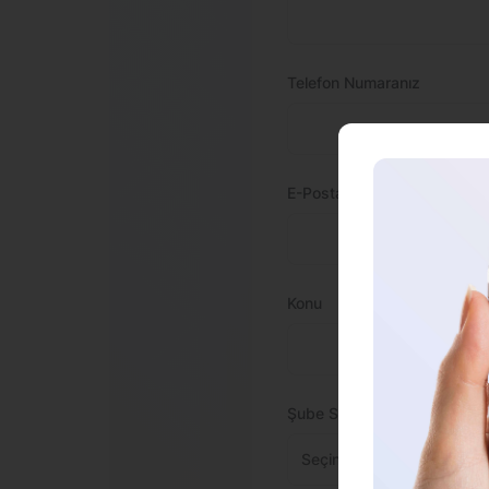
Telefon Numaranız
E-Posta Adresi
Konu
Şube Seç