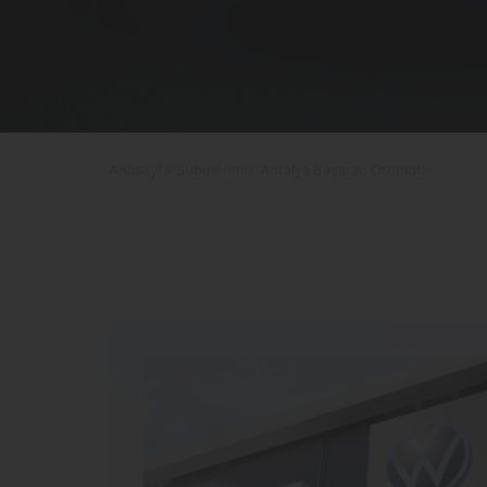
Anasayfa
Şubelerimiz
Antalya Başaran Otomotiv