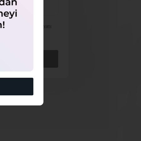
ine Yönelik Açık Rıza Beyanı
derimine İlişkin Onay
Oluştur