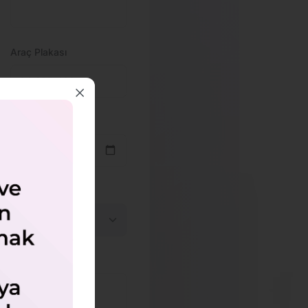
Araç Plakası
Şube Seç