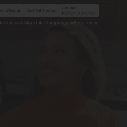
Bize Ulaşın
vu Oluştur
Acil Yol Yardım
(0242) 310 87 00
ler
Kasko & Sigortalar
Kampanyalar
Blog
İletişim