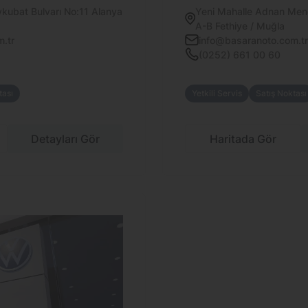
kubat Bulvarı No:11 Alanya
Yeni Mahalle Adnan Mend
A-B Fethiye / Muğla
.tr
info@basaranoto.com.tr
(0252) 661 00 60
tası
Yetkili Servis
Satış Noktası
Detayları Gör
Haritada Gör