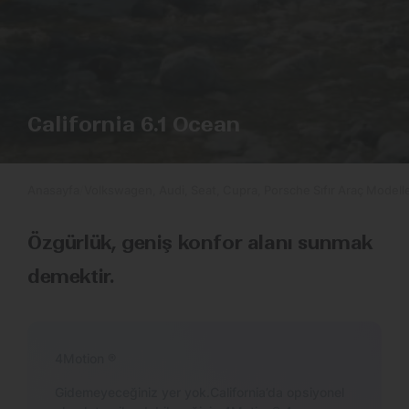
California 6.1 Ocean
Anasayfa
Volkswagen, Audi, Seat, Cupra, Porsche Sıfır Araç Modelle
Özgürlük, geniş konfor alanı sunmak
demektir.
4Motion ®
Gidemeyeceğiniz yer yok.California’da opsiyonel