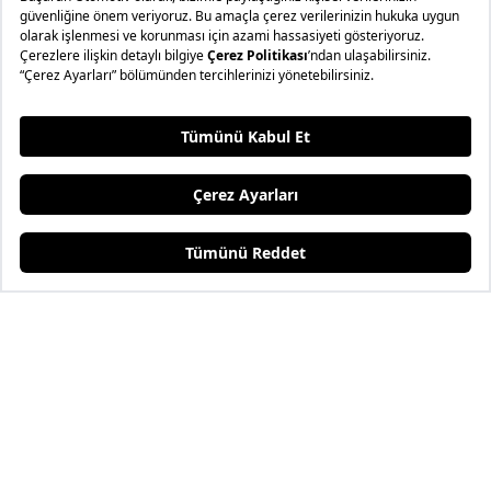
Destek Hattı
TEST SÜRÜŞÜ
info@basaranoto.com.tr
+902423108700
Merkez Ofis
Altınova Sinan Mah. Serik Cad. No:161 Havalimanı
Karşısı 07170 Kepez / Antalya
Tüm Şubeleri Gör
Bizi Sosyal Medyada Takip Edin