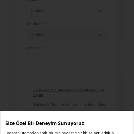
Marka Seç
Mesajınız
Kişisel Verilerin İşlenmesine Yönelik Açık Rıza
Beyanı
Elektronik Ticari İleti Gönderimine İlişkin Onay
Formu Gönder