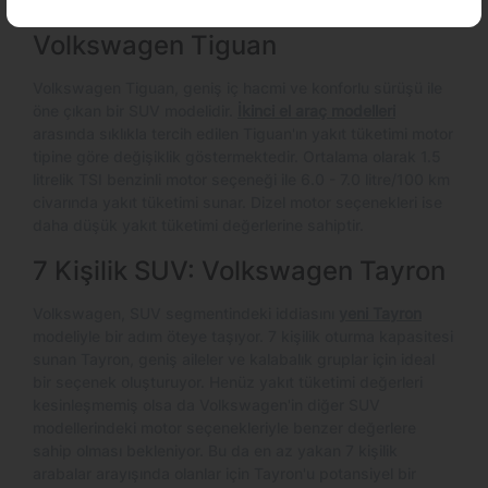
Volkswagen Tiguan
Volkswagen Tiguan, geniş iç hacmi ve konforlu sürüşü ile
öne çıkan bir SUV modelidir.
İkinci el araç modelleri
arasında sıklıkla tercih edilen Tiguan'ın yakıt tüketimi motor
tipine göre değişiklik göstermektedir. Ortalama olarak 1.5
litrelik TSI benzinli motor seçeneği ile 6.0 - 7.0 litre/100 km
civarında yakıt tüketimi sunar. Dizel motor seçenekleri ise
daha düşük yakıt tüketimi değerlerine sahiptir.
7 Kişilik SUV: Volkswagen Tayron
Volkswagen, SUV segmentindeki iddiasını
yeni Tayron
modeliyle bir adım öteye taşıyor. 7 kişilik oturma kapasitesi
sunan Tayron, geniş aileler ve kalabalık gruplar için ideal
bir seçenek oluşturuyor. Henüz yakıt tüketimi değerleri
kesinleşmemiş olsa da Volkswagen'in diğer SUV
modellerindeki motor seçenekleriyle benzer değerlere
sahip olması bekleniyor. Bu da en az yakan 7 kişilik
arabalar arayışında olanlar için Tayron'u potansiyel bir