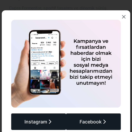
Cupra Formentor, sportif tasarımı ve dinamik sürüş
özellikleriyle öne çıkan bir SUV modelidir. Farklı motor
seçenekleri sunan Formentor'un yakıt tüketimi motor tipine
göre değişiklik gösterir. Ortalama olarak 1.5 litrelik TSI
benzinli motor seçeneğiyle 6.0 - 6.8 litre/100 km civarında
yakıt tüketimi sunmaktadır. Hibrit versiyonları ise daha
düşük yakıt tüketimi değerlerine sahiptir. Cupra Formentor
performanstan ödün vermek istemeyen ve şık bir SUV
arayanlar için ideal bir seçenektir.
Instagram
Facebook