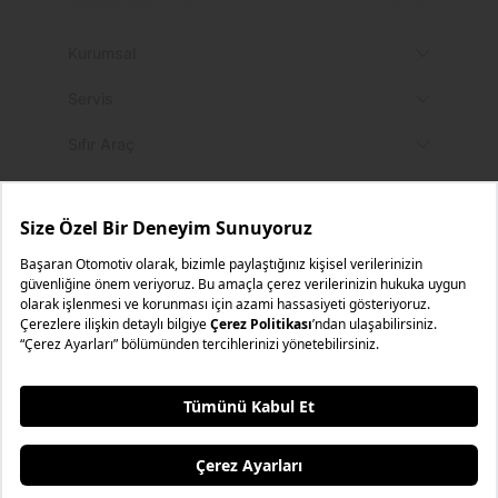
Kurumsal
Servis
Sıfır Araç
Yetki Servisler
Diğer
Servis Hizmetlerimiz
Öne Çıkan Yazılar
Bilgi Toplumu Hizmetleri
Çerez Politikası
TEST SÜRÜŞÜ
İnternet Sitesi Aydınlatma Metni
2023 © Tüm Hakları saklıdır. Başaran Otomotiv.