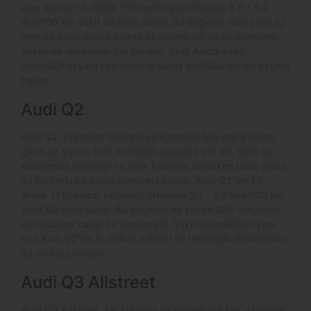
alan Ateca, 1.5 litrelik TSI motoruyla ortalama 5.6 - 6.2
litre/100 km yakıt tüketimi sunar. Bu değerler hem şehir içi
hem de uzun yolculuklarda ekonomik bir sürüş deneyimi
yaşamak isteyenler için idealdir. Seat Ateca yakıt
verimliliğinin yanı sıra dinamik sürüş özellikleriyle de beğeni
toplar.
Audi Q2
Audi Q2, premium tasarımı ve kompakt boyutlarıyla öne
çıkan az yakan SUV modelleri arasında yer alır. Şehir içi
kullanımda pratikliği ve park kolaylığı sunarken uzun yolda
da konforlu bir sürüş deneyimi sağlar. Audi Q2'nin 1.5
litrelik TFSI motor seçeneği ortalama 5.1 - 5.7 litre/100 km
yakıt tüketimi sunar. Bu değerler az yakan SUV arayanlar
için oldukça cazip bir seçenektir. Yakıt verimliliğinin yanı
sıra Audi Q2'nin iç mekan kalitesi ve teknolojik donanımları
da dikkat çekicidir.
Audi Q3 Allstreet
Audi Q3 Allstreet, şık tasarımı ve yerden yüksek yapısıyla