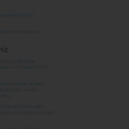
zımparalama işlemi
astik boyama işlemine
niz
astar uygulamasına
i hassas işlemlerde büyük
dan, astarın ilk katını
ayabilirsiniz. Her kat
tırır.
bandı ile koruma altına
l boyanır sorusunun en önemli