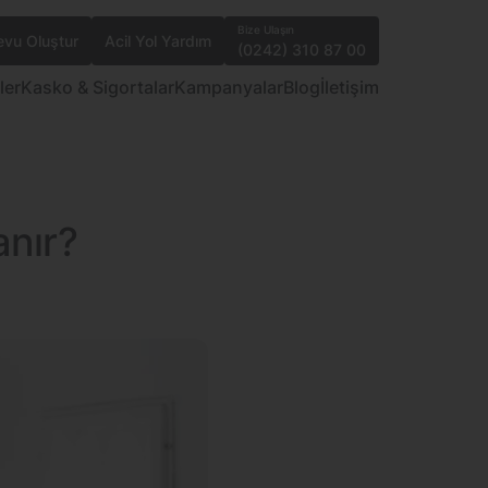
Bize Ulaşın
vu Oluştur
Acil Yol Yardım
(0242) 310 87 00
ler
Kasko & Sigortalar
Kampanyalar
Blog
İletişim
anır?