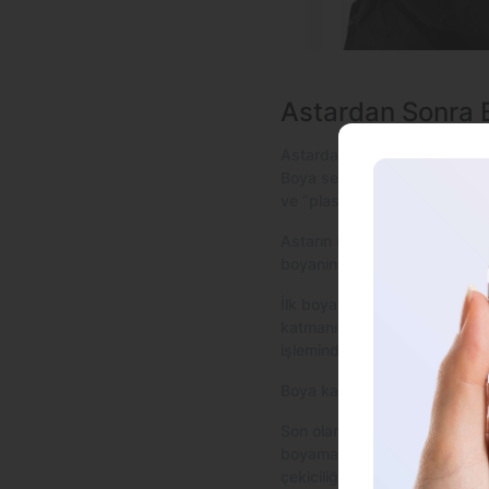
Astardan Sonra 
Astardan sonra boyama işlemi
Boya seçimi, uygulama tekniğ
ve “plastik ne ile boyanır?” 
Astarın üzerine uygulanacak 
boyanın homojen bir şekilde k
İlk boyama katmanını uygular
katmanı uygulayabilirsiniz. İ
işleminde, özellikle tamponun 
Boya katmanlarının arasında y
Son olarak boyama işlemi tam
boyama işlemi, aracınızın es
çekiciliğini artırmak için öneml