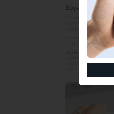
Boyama ile Birli
Tampon boyama işlemi sıras
bölgelerini de düzeltmek önem
daha uzun süreli bir koruma s
Tampon üzerindeki çizikler, 
malzemesi, hasarlı bölgeyi do
Düzeltme işlemi, boyanın uyg
görünümü de bozuk olacaktır
artırır. Düzeltme işlemi, boya
sağlar.