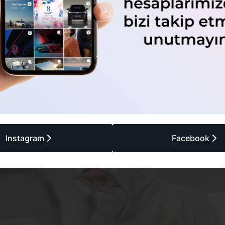
kte Düzeltme İşlemi
ında, sadece estetik bir görünüm kazandırmak değil, aynı zamanda
lidir. Plastik tampon boyası kullanarak yapılan düzeltmeler, aracın g
ağlar.
çatlaklar veya diğer hasarlar, boyama işlemine başlamadan önce dikka
ldurarak yüzeyi boyama için hazırlar ve pürüzsüz bir bitiş sağlar.
ulanacağı yüzeyin kalitesini doğrudan etkiler. Tamponun yüzeyi düz
. Bu nedenle düzeltme işlemine gereken özeni göstermek, tampon bo
ma işleminin kalitesini ve dayanıklılığını artırarak, aracınızın daha uzu
Instagram
Facebook