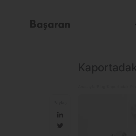
Kaportadaki
Anasayfa
Blog
Kaportadaki Pla
Paylaş