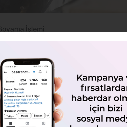
Boyama İşlemi
, araç tampon boyama ve araç plastik aksam boyama sürecinin en kr
i ve son katmanın kalitesi, aracınızın estetik görünümünü doğrudan et
sorularının cevabı, boyama işlemine özen göstermekle başlar.
boyanın, aracınızın orijinal rengiyle uyumlu olması gerekir. Boyama
arıştırıldığından emin olun.
ken ince ve eşit bir tabaka oluşturmak önemlidir. Bu katmanın kuruma
kinci katman, rengin doygunluğunu artırır ve dayanıklılığı güçlendiri
eğimli, girintili ve çıkıntılı bölgelerine dikkat ederek boyama yapılmalı
eterli kuruma süresi tanımak, boyanın dayanıklılığını ve yapışmasını ar
amlandıktan sonra yüzeyin toz ve kirlerden arındırıldığından emin o
tetik ve koruyucu bir katman kazanmasını sağlar. Bu işlem, aracınızı
idir.