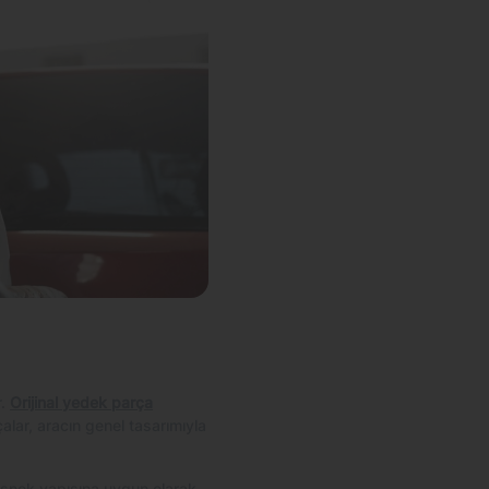
r.
Orijinal yedek parça
alar, aracın genel tasarımıyla
n esnek yapısına uygun olarak