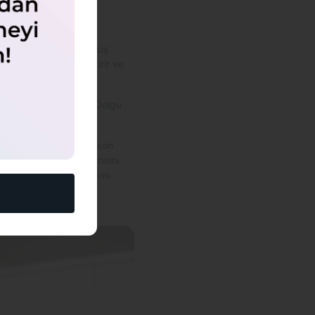
 tamponun hasar görmüş
enel durumunu iyileştirir ve
tlice incelenmelidir. Dolgu
gün değilse, boyanın son
yama işleminin başarısını
n süre yeni gibi kalmasını