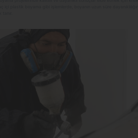
oyama projelerinde kaliteli ve dayanıklı sonuçlar elde etmek için kriti
içi plastik boyama gibi işlemlerde, boyanın uzun süre dayanıklılığın
tanır.