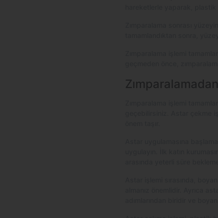
hareketlerle yaparak, plastik
Zımparalama sonrası yüzeyin t
tamamlandıktan sonra, yüzeyi
Zımparalama işlemi tamamland
geçmeden önce, zımparalama 
Zımparalamadan S
Zımparalama işlemi tamamlan
geçebilirsiniz. Astar çekme 
önem taşır.
Astar uygulamasına başlamada
uygulayın. İlk katın kurumasın
arasında yeterli süre bekleme
Astar işlemi sırasında, boya
almanız önemlidir. Ayrıca ast
adımlarından biridir ve boya