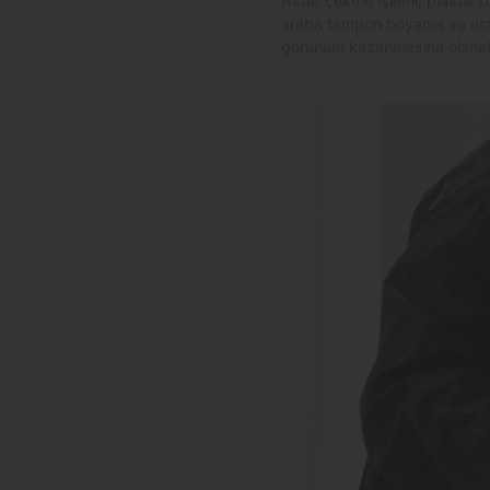
Astar çekme işlemi, plastik b
araba tampon boyama ve araç 
görünüm kazanmasına olanak 