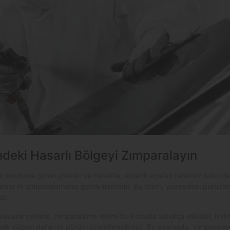
deki Hasarlı Bölgeyi Zımparalayın
eydana gelen çizikler ve hasarlar, estetik açıdan rahatsız edici olabi
parası ile zımparalamanız gerekmektedir. Bu işlem, yüzeydeki pürüzleri
ar.
orusuna gelince, zımparalama işlemi bu konuda oldukça etkilidir. Kal
narak yüzeyi daha da pürüzsüzleştirmelisiniz. Bu aşamada, zımparalam