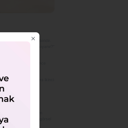
itik aşamalarından biridir.
kiler. "Araba nasıl boyanır?"
 işlemine başlamadan önce
sını bekledikten sonra ikinci
r. Araç tampon boyama
dır.
tırır.
lun. Araç plastik aksam
n değerini korumak ve görsel