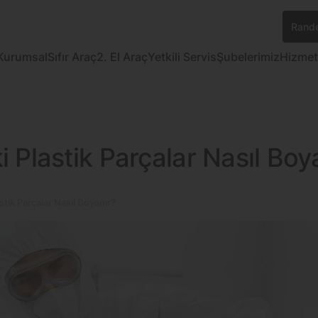
Rande
Kurumsal
Sıfır Araç
2. El Araç
Yetkili Servis
Şubelerimiz
Hizmet
 Plastik Parçalar Nasıl Boy
stik Parçalar Nasıl Boyanır?