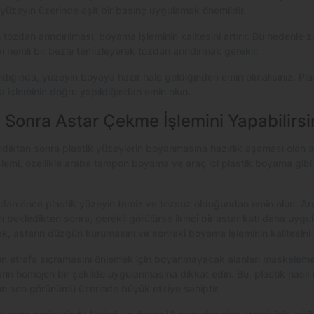
 yüzeyin üzerinde eşit bir basınç uygulamak önemlidir.
ozdan arındırılması, boyama işleminin kalitesini artırır. Bu nedenle 
 nemli bir bezle temizleyerek tozdan arındırmak gerekir.
ığında, yüzeyin boyaya hazır hale geldiğinden emin olmalısınız. Pl
işleminin doğru yapıldığından emin olun.
onra Astar Çekme İşlemini Yapabilirsi
dıktan sonra plastik yüzeylerin boyanmasına hazırlık aşaması olan 
işlemi, özellikle araba tampon boyama ve araç içi plastik boyama gib
n önce plastik yüzeyin temiz ve tozsuz olduğundan emin olun. Ardın
ı bekledikten sonra, gerekli görülürse ikinci bir astar katı daha uygul
k, astarın düzgün kurumasını ve sonraki boyama işleminin kalitesini ar
nın etrafa sıçramasını önlemek için boyanmayacak alanları maskeleme 
arın homojen bir şekilde uygulanmasına dikkat edin. Bu, plastik nası
nın son görünümü üzerinde büyük etkiye sahiptir.