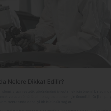
 Nelere Dikkat Edilir?
şlemi, aracın estetik görünümünü iyileştirmek için önemli bir adımdı
rumak ve uzun ömürlü bir sonuç elde etmek için önemlidir. Orijinal parç
lemi sonrasında daha iyi bir bütünlük sağlar.
rak üretilmiş boyalar tercih edilmelidir. Bu boyalar, plastik yüzeyleri