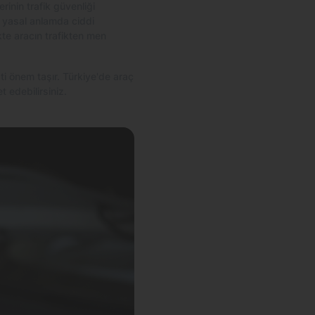
rinin trafik güvenliği
e yasal anlamda ciddi
ikte aracın trafikten men
ti önem taşır. Türkiye'de araç
t edebilirsiniz.