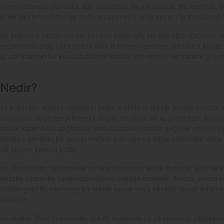
 men edilmesi gibi daha ağır sonuçlara da yol açabilir. Bu nedenle, tr
cüler beklemedikleri bir anda muayenesiz araç cezası ile karşılaşabili
aç kullanma cezası konusunu tüm yönleriyle ele alacağız. Cezanın
çlerinden araç sahiplerinin dikkat etmesi gereken noktalara kadar m
aç sahiplerinin bu konuda bilinçli hareket etmelerine ve trafikte güve
Nedir?
kullanılan motorlu taşıtların belirli aralıklarla teknik açıdan kontrol 
unluğunun değerlendirilmesini sağlayan yasal bir uygulamadır. Bu sür
ekilde katılmasını sağlamak, olası kazaların önüne geçmek ve çevreye
dukça geniştir; bir aracın trafikte yolcuları ve diğer sürücüleri ri
ok sistem kontrol edilir.
mi, direksiyon, aydınlatma ve sinyalizasyon, lastik durumu, şasi ve 
oktalar uzmanlar tarafından detaylı şekilde incelenir. Ayrıca, aracın tesci
özden geçirilir. Herhangi bir teknik kusur veya eksiklik tespit edilirs
verilmez.
unludur. Özel otomobiller için ilk muayene üç yıl sonunda yapılırken