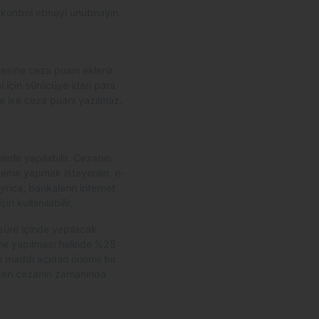
 kontrol etmeyi unutmayın.
lgesine ceza puanı eklenir.
için sürücüye idari para
ine ise ceza puanı yazılmaz.
rle yapılabilir. Cezanın
ödeme yapmak isteyenler, e-
Ayrıca, bankaların internet
n kullanılabilir.
 süre içinde yapılacak
eme yapılması halinde %25
in maddi açıdan önemli bir
zden cezanın zamanında