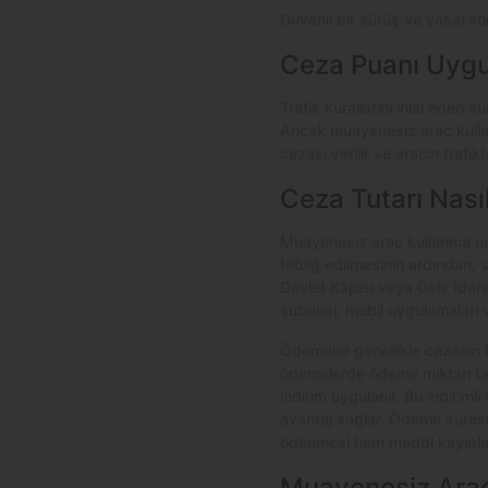
Güvenli bir sürüş ve yasal s
Ceza Puanı Uygu
Trafik kurallarını ihlal eden 
Ancak muayenesiz araç kullan
cezası verilir ve aracın trafi
Ceza Tutarı Nas
Muayenesiz araç kullanma nede
tebliğ edilmesinin ardından, 
Devlet Kapısı veya Gelir İdare
şubeleri, mobil uygulamaları v
Ödemeler genellikle cezanın te
ödemelerde ödeme miktarı tam
indirim uygulanır. Bu indiriml
avantaj sağlar. Ödeme süres
ödenmesi hem maddi kayıplar
Muayenesiz Araçl