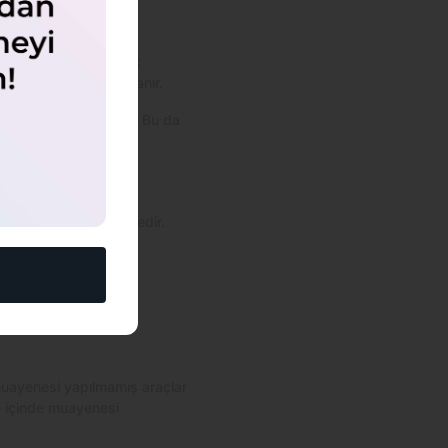
 Bu yasal yükümlülüğe
trafiğe çıkması, trafik
esiz araç cezası uygulanır.
sarı karşılamayabilir. Bu da
 şekilde denetlenmektedir.
ir:
muayenesi yapılmamış araçlar
re içinde muayenesi