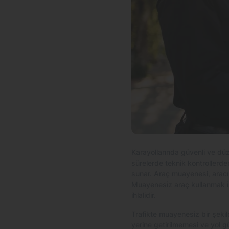
Karayollarında güvenli ve düze
sürelerde teknik kontrollerde
sunar. Araç muayenesi, aracın 
Muayenesiz araç kullanmak is
ihlalidir.
Trafikte muayenesiz bir şeki
yerine getirilmemesi ve yol gü