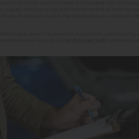
açlarda ise bu süreler daha kısa olabilir. Bu düzenleme, tüm araç sahiple
ını vurgular. Muayenesiz araç kullanma hem tehlikeli bir ihmal hem d
r ihlaldir. Muayenesiz araçla trafiğe çıkmak, idari para cezasıyla birl
rihlerini takip etmeleri ve zamanında muayenelerini yaptırmaları haya
ı hakkında daha fazla bilgi için
tüv muayenesi nedir
sayfamızı ziyare