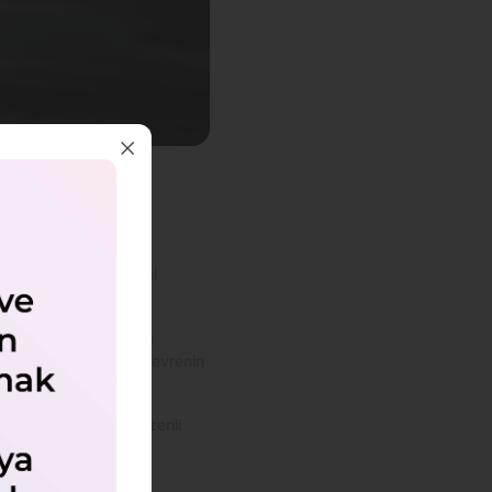
 trafikte güvenli ve
n bu kontrollerin ihmal
 emisyon testleri ile
 daha yaşanabilir bir çevrenin
lanabilir. Ayrıca, düzenli
 bulunur.