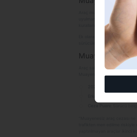
Muayenesiz Araç
Araç muayenesi, trafikte güv
uyulmaması durumunda, araç sah
kurallarının ihlali olarak değ
Ek olarak, muayenesi yapılmam
sürücüler ve araç sahipleri i
Muayenesiz Araç
Araç sahiplerinin trafikte gü
Muayene süresi dolmuş veya hi
2026 Muayenesiz Araç 
Erken Ödeme İndirimi (%
Ceza Puanı:
Sürücü bel
"Muayenesiz araç cezası ne k
trafikten men edilme riskiyle
yaptırılmayan araçlar ikinci k