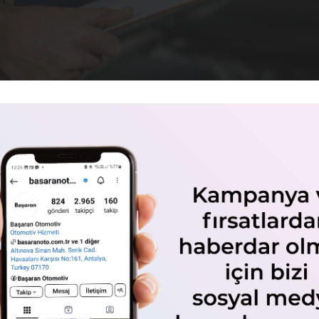
Neden Yapılır?
ızca yasal yükümlülüklerinizi yerine getirmekle kalmaz, aynı zamanda
emli bir adımdır. Muayenesiz araç kullanma riskiyle karşılaşmamak içi
ğı açısından da büyük önem taşır. Muayene kapsamında yapılan egzoz
rarlı gaz miktarı ölçülür. Bu sayede hava kirliliğinin azaltılmasına ve
ynı zamanda araç muayenesi yasal bir zorunluluktur.
i, muayenesiz araç kullanmanın cezası gibi yasal yaptırımlarla sonuç
fik düzeninin sağlanmasına ve genel emniyetin artırılmasına katkıda