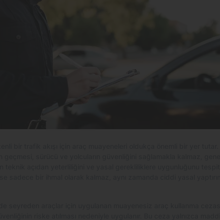
nli bir trafik akışı için araç muayeneleri oldukça önemli bir yer tutar.
n geçmesi, sürücü ve yolcuların güvenliğini sağlamakla kalmaz, genel
teknik açıdan yeterliliğini ve yasal gerekliliklere uygunluğunu tespit 
e sadece bir ihmal olarak kalmaz, aynı zamanda ciddi yasal yaptırıml
lde seyreden araçlar için uygulanan muayenesiz araç kullanma cezası
venliğinin riske atılması nedeniyle uygulanır. Bu ceza yalnızca maddi bi