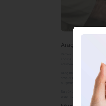
Araç Muayenesi 
Düzenli araç muayenesi, yaln
sorunsuz bir yolculuk için ön
edilmemesi gerekir.
Araç muayenesi, çevre sağlı
araçların atmosfere yaydığı za
oluşmasına katkı sağlanır. A
Bu yükümlülüğün ihmal edilmes
araç muayenesi
yaptırmak tra