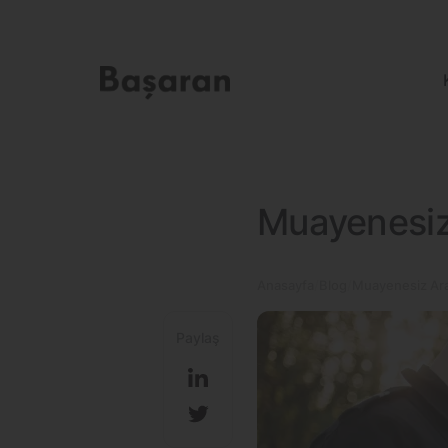
Muayenesiz
Anasayfa
Blog
Muayenesiz Ara
Paylaş