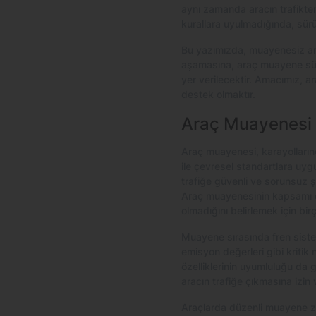
aynı zamanda aracın trafikten
kurallara uyulmadığında, sürü
Bu yazımızda, muayenesiz ar
aşamasına, araç muayene süre
yer verilecektir. Amacımız, ar
destek olmaktır.
Araç Muayenesi 
Araç muayenesi, karayollarında 
ile çevresel standartlara uyg
trafiğe güvenli ve sorunsuz ş
Araç muayenesinin kapsamı ol
olmadığını belirlemek için birç
Muayene sırasında fren siste
emisyon değerleri gibi kritik n
özelliklerinin uyumluluğu da g
aracın trafiğe çıkmasına izin 
Araçlarda düzenli muayene zor