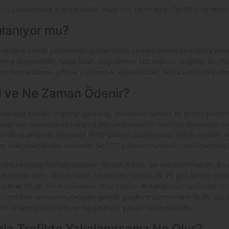
orun yaşamamak için periyodik muayene tarihinizi e-Devlet üzerinden
lanıyor mu?
sürücülere çeşitli yaptırımlar uygulanabilir ve bazı ihlallerde sürücü be
ma durumunda, ceza puanı uygulaması söz konusu değildir. Bu ihlal 
kten men edilmesi gibi ek yaptırımlar uygulanabilir. Sürücünün ehliyet
ıl ve Ne Zaman Ödenir?
niyle kesilen cezanın ödemesi, belirlenen süreler ve çeşitli yöntemle
sürücüler ödemelerini kolayca gerçekleştirebilir. İnternet üzerinden 
si Başkanlığı'nın İnteraktif Vergi Dairesi platformunu tercih edebilir. 
e anlaşmalı banka vezneleri ile PTT şubeleri de ceza tahsil işlemleri içi
bliğ edildiği tarihten itibaren 30 gün içinde gerçekleştirilmelidir. Bu
 olarak alınır; ancak tebliğ tarihinden sonraki ilk 15 gün içinde öd
i ödeme fırsatı, bir muayenesiz araç cezası ile karşılaşan sürücüler iç
i geçtikten sonra ise, cezaya günlük gecikme zammı eklenir. Bu yü
ın önüne geçer hem de mağduriyet yaşanmasını engeller.
a Trafikte Yakalanırsanız Ne Olur?