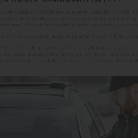
te seyir halindeyken denetimlere yakalanmak, sürücüler için ciddi ya
rçekleştirilen kontrollerde aracın muayenesiz olduğu tespit edildiğind
esiz araç 1. kez yakalanırsa sürücüye para cezası kesilir ve araç tra
r mı? Evet, muayenesiz olduğu tespit edilen araçlar trafik ekipleri ta
asında aynı araç ile muayenesiz araç 2. kez yakalanırsa cezası daha a
yeniden kesilir. Bununla birlikte, aracın trafikten men edilme süresi uz
siz bir aracı ikinci kez kullandığı tespit edilen sürücüye ek yaptırımlar