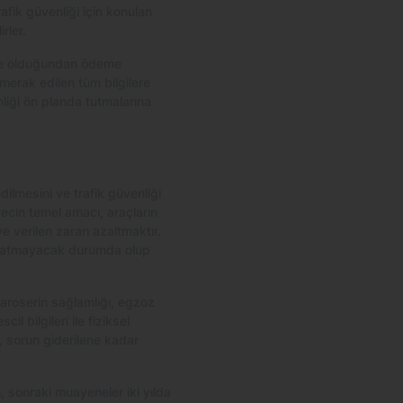
afik güvenliği için konulan
rler.
 ne olduğundan ödeme
erak edilen tüm bilgilere
nliği ön planda tutmalarına
edilmesini ve trafik güvenliği
ecin temel amacı, araçların
 verilen zararı azaltmaktır.
ske atmayacak durumda olup
karoserin sağlamlığı, egzoz
l bilgileri ile fiziksel
e, sorun giderilene kadar
, sonraki muayeneler iki yılda