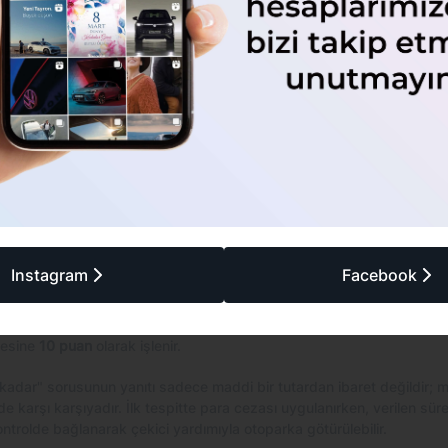
 Kullanmanın Yasal Sonuçları
enliği ve düzeni sağlamak amacıyla kanunlarla zorunlu tutulmuştur.
ipleri çeşitli yaptırımlarla karşılaşır. Bir aracın muayenesiz olarak 
erlendirilir ve bu ihlal, yapılan denetimlerde tespit edildiğinde muayen
ış bir araçla kaza yapılması durumunda, sigorta şirketleri oluşan ha
çin beklenmedik, yüksek maliyetli sonuçlar doğurabilir.
 Kullanma Cezası 2026 Ne Kadar?
venli seyretmesi için yasal bir zorunluluk olan periyodik muayene sıkı
ç yaptırılmamış bir araçla trafiğe çıkmanın cezai yaptırımları şöyled
Instagram
Facebook
Cezası:
2.721 TL
25):
2.040,75 TL (Tebliğden itibaren 15 gün içinde ödenirse)
gesine
10 puan
olarak işlenir.
adar" sorusunun yanıtı sadece maddi bir tutardan ibaret değildir; 
 de karşı karşıyadır. İlk tespitte para cezası uygulanırken, verilen sü
ontrolde bağlanarak çekici yardımıyla otoparka götürülebilir.