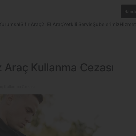
Rande
Kurumsal
Sıfır Araç
2. El Araç
Yetkili Servis
Şubelerimiz
Hizmet
 Araç Kullanma Cezası
ç Kullanma Cezası