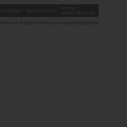
Bize Ulaşın
vu Oluştur
Acil Yol Yardım
(0242) 310 87 00
ler
Kasko & Sigortalar
Kampanyalar
Blog
İletişim