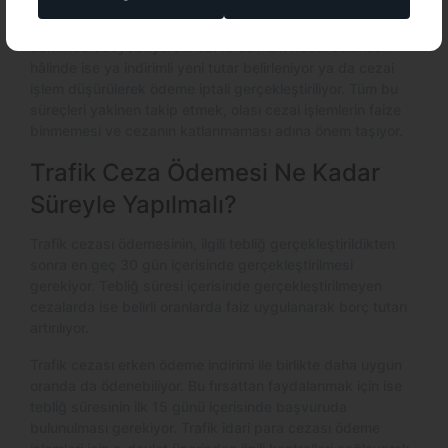
olan kararı sıkı şekilde takip etmeniz de önem arz ediyor.
İtiraz reddi durumunda belirlenen ilk tutarı tebliğ süresi
dahilinde ödeyebiliyorsunuz. İtirazınızın kabul edilmesi
hâlinde ise ya indirimli yeni tutar belirleniyor ya da cezai
işlem düşürülerek ödeme iptali gerçekleştiriliyor. Tüm bu
süreçleri yakinen takip etmek, olası cezai işlemlerin faize
binmemesi ve cezanın katlanmaması adına önem taşıyor.
Trafik Ceza Ödemesi Ne Kadar
Süreyle Yapılmalı?
Trafik cezası ödemesinin, ilgili tebliğ gerçekleştirildikten
sonra en geç 30 gün içerisinde gerçekleştirilmesi
gerekiyor. Tebliğ süresi içerisinde gerçekleştirilmeyen
cezalarda ise belirli oranlarda faiz uygulanarak borç tutarı
artırılıyor.
Trafik cezası erken ödeme indirimi ile birlikte daha uygun
oranda da ödenebiliyor. Bu fırsattan faydalanmak için ise
tebliğ süresinin ilk 15 günü içerisinde başvuruda
bulunulması gerekiyor. Trafik idari para cezası ödeme