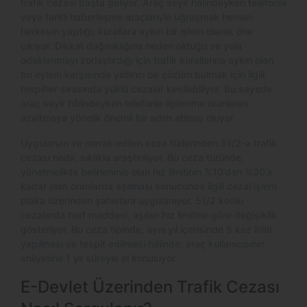
trafik cezası başta geliyor. Araç seyir hâlindeyken telefonla
veya farklı haberleşme araçlarıyla uğraşmak hemen
herkesin yaptığı, kurallara aykırı bir işlem olarak öne
çıkıyor. Dikkat dağınıklığına neden olduğu ve yola
odaklanmayı zorlaştırdığı için trafik kurallarına aykırı olan
bu eylem karşısında yıldırıcı bir çözüm bulmak için ilgili
tespitler sırasında yüklü cezalar kesilebiliyor. Bu sayede
araç seyir hâlindeyken telefonla ilgilenme oranlarını
azaltmaya yönelik önemli bir adım atılmış oluyor.
Uygulanan ve merak edilen ceza türlerinden 51/2-a trafik
cezası nedir, sıklıkla araştırılıyor. Bu ceza türünde,
yönetmelikte belirlenmiş olan hız limitinin %10’dan %30’a
kadar olan oranlarda aşılması sonucunda ilgili cezai işlem
plaka üzerinden şahıslara uygulanıyor. 51/2 kodlu
cezalarda harf maddesi, aşılan hız limitine göre değişiklik
gösteriyor. Bu ceza tipinde, aynı yıl içerisinde 5 kez ihlal
yapılması ve tespit edilmesi hâlinde, araç kullanıcısının
ehliyetine 1 yıl süreyle el konuluyor.
E-Devlet Üzerinden Trafik Cezası