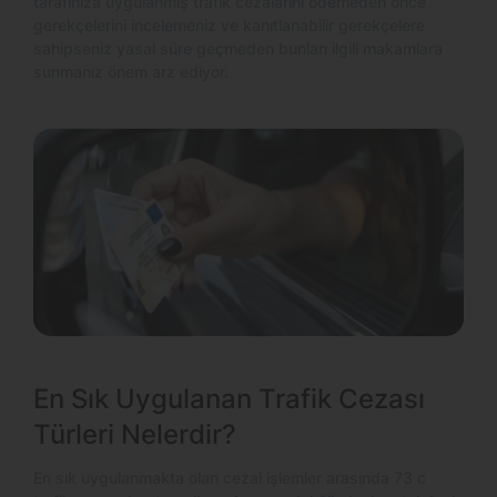
tarafınıza uygulanmış trafik cezalarını ödemeden önce
gerekçelerini incelemeniz ve kanıtlanabilir gerekçelere
sahipseniz yasal süre geçmeden bunları ilgili makamlara
sunmanız önem arz ediyor.
En Sık Uygulanan Trafik Cezası
Türleri Nelerdir?
En sık uygulanmakta olan cezai işlemler arasında 73 c