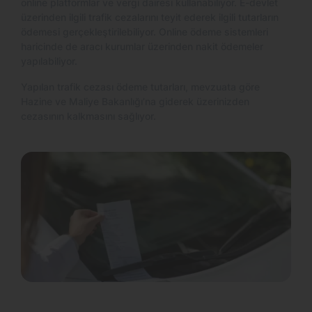
online platformlar ve vergi dairesi kullanabiliyor. E-devlet
üzerinden ilgili trafik cezalarını teyit ederek ilgili tutarların
ödemesi gerçekleştirilebiliyor. Online ödeme sistemleri
haricinde de aracı kurumlar üzerinden nakit ödemeler
yapılabiliyor.
Yapılan trafik cezası ödeme tutarları, mevzuata göre
Hazine ve Maliye Bakanlığı’na giderek üzerinizden
cezasının kalkmasını sağlıyor.