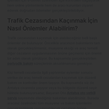
işlemleri için e-devlet üzerinden ilgili kontrolleri sağlayarak
hem online yöntemlerle hem de aracı kurumları ziyaret
ederek doğrudan ödemeler gerçekleştirilebiliyor.
Trafik Cezasından Kaçınmak İçin
Nasıl Önlemler Alabilirim?
Trafik cezasından kaçınmak için alabileceğiniz belli başlı
önlemler de bulunuyor. Öncelikle aracınızın bakımlarını tam
olarak gerçekleştirmeniz, muayene eksiği ve araç temelli
diğer cezaların uygulanmasının önüne geçmeniz için önemli
bir adım olarak görülüyor. Bu kapsamda gerçekleştirilen
periyodik bakım
süreçlerinin aksatılmaması gerekiyor.
Kişi temelli cezalarda ilgili yaptırımlar eylemler sonucu
verilse de araç temelli cezalardan kaçınmak için düzenli
bakım ve kontroller önem taşıyor. Bu kapsamda siz de
Antalya civarında yaşıyor veya bu bölgede düzenli seyir
hâlinde bulunuyorsanız; Başaran Oto
Antalya oto yetkili
servis
sayesinde dilediğiniz bakımları alabilirsiniz. Burada
aracınız özelindeki tüm muayene ve bakım işlemlerini
gerçekleştirerek uygulanabilecek cezaların önüne