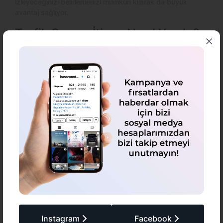
izleyeceğinizi belirlemenizi mümkün kılarak da büyük
avantaj sağlıyor.
Trafik Cezası İtirazı Nasıl Yapılır?
Trafik cezası sorgulama ve ödeme işlemleri öncesinde
almış olduğunuz cezanın gerekçelerini detaylı bir şekilde
incelemeniz önem taşıyor. Belirli koşullar altında yazılan
trafik cezalarına itiraz edilebiliyor. Bu noktada siz de haksız
bir ceza aldığınızı düşünüyorsanız trafik cezası itiraz
dilekçesi doldurup yetkili makama ileterek süreci yeniden
değerlendirmek üzere sunabilirsiniz.
Trafik cezası itirazı yapmak için cezanın size tebliğ edildiği
tarih de dahil olmak üzere 15 gün içerisinde cezanın
kesildiği yerde bulunan Sulh Ceza Hakimliği’ne
başvurmanız bekleniyor. Başvuru sırasında dilekçenizi
sunarak ceza itirazınızı gerçekleştirebilirsiniz. Bu noktada
cezanızın daha profesyonel olması için bir avukattan da
yardım alabilirsiniz.
Trafik cezası itirazında bulunduğunuz takdirde verilecek
Instagram
Facebook