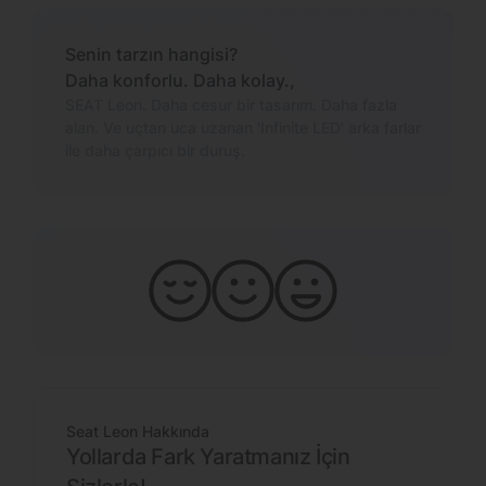
Senin tarzın hangisi?
Daha konforlu. Daha kolay.,
SEAT Leon. Daha cesur bir tasarım. Daha fazla
alan. Ve uçtan uca uzanan 'Infinite LED' arka farlar
ile daha çarpıcı bir duruş.
Kontrol sende
Işılda.
İhtiyacın Olan Her Şey
Modern