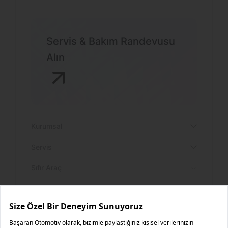
Servis & Bakım Randevusu
Alın
Kurumsal
Servis
Sıfır Araç
Yetki Servisler
Diğer