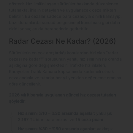
gösterir. Hız limitini aşan sürücüler hakkında düzenlenen
tutanakta, ihlalin detayları ve uygulanacak ceza miktarı
belirtilir. Bu cezalar sadece para cezasıyla sınırlı kalmayıp,
bazı durumlarda sürücü belgesine el konulması gibi daha
ciddi sonuçları da beraberinde getirebilir.
Radar Cezası Ne Kadar? (2026)
Sürücülerin en çok araştırdığı konulardan biri olan “radar
cezası ne kadar?” sorusunun yanıtı, hız sınırının ne oranda
aşıldığına göre değişmektedir. Trafikte hız ihlalleri,
Karayolları Trafik Kanunu kapsamında kademeli olarak
cezalandırılır ve tutarlar her yıl yeniden değerleme oranına
göre güncellenir.
2026 yılı itibarıyla uygulanan güncel hız cezası tutarları
şöyledir:
Hız sınırını %10 – %30 arasında aşanlar:
yaklaşık
2.167 TL
idari para cezası ve
15 ceza puanı
Hız sınırını %30 – %50 arasında aşanlar:
yaklaşık