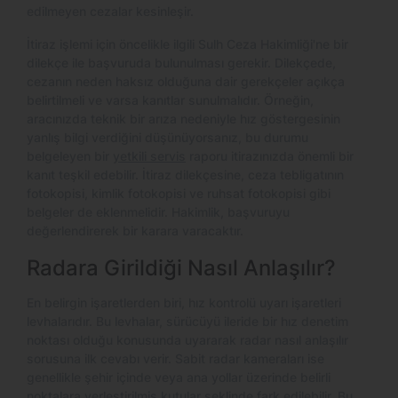
edilmeyen cezalar kesinleşir.
İtiraz işlemi için öncelikle ilgili Sulh Ceza Hakimliği'ne bir
dilekçe ile başvuruda bulunulması gerekir. Dilekçede,
cezanın neden haksız olduğuna dair gerekçeler açıkça
belirtilmeli ve varsa kanıtlar sunulmalıdır. Örneğin,
aracınızda teknik bir arıza nedeniyle hız göstergesinin
yanlış bilgi verdiğini düşünüyorsanız, bu durumu
belgeleyen bir
yetkili servis
raporu itirazınızda önemli bir
kanıt teşkil edebilir. İtiraz dilekçesine, ceza tebligatının
fotokopisi, kimlik fotokopisi ve ruhsat fotokopisi gibi
belgeler de eklenmelidir. Hakimlik, başvuruyu
değerlendirerek bir karara varacaktır.
Radara Girildiği Nasıl Anlaşılır?
En belirgin işaretlerden biri, hız kontrolü uyarı işaretleri
levhalarıdır. Bu levhalar, sürücüyü ileride bir hız denetim
noktası olduğu konusunda uyararak radar nasıl anlaşılır
sorusuna ilk cevabı verir. Sabit radar kameraları ise
genellikle şehir içinde veya ana yollar üzerinde belirli
noktalara yerleştirilmiş kutular şeklinde fark edilebilir. Bu