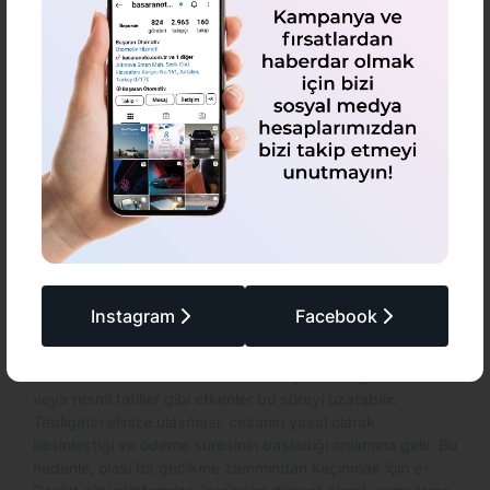
sonra ödeme işlemlerine geçebilirsiniz.
Trafik cezası
nereye ödenir
sorusunun cevabı da bu platformlarda
detaylı olarak açıklanır. "Radar cezası nereden ödenir"
sorusu, bu sorgulama ekranlarında genellikle belirtilen
ödeme kanalları aracılığıyla yanıt bulur. Cezaların
zamanında ödenmesi hem yasal yükümlülüklerin yerine
getirilmesi hem de gecikme zammından kaçınılması
açısından önemlidir.
Radar Cezası Ne Zaman Gelir?
Tespit edilen hız ihlali sonrasında ceza tutanağı
düzenlenerek sürücünün adresine posta yoluyla tebliğ
edilir. Ceza tebligatının adrese ulaşması genellikle hız
Instagram
Facebook
ihlalinden sonraki birkaç gün ile birkaç hafta arasında
sürer. Çoğunlukla 3 ila 10 iş günü içinde tebligatın
adresinize ulaşması beklenir. Ancak posta dağıtım süreleri
veya resmî tatiller gibi etkenler bu süreyi uzatabilir.
Tebligatın elinize ulaşması, cezanın yasal olarak
kesinleştiği ve ödeme süresinin başladığı anlamına gelir. Bu
nedenle, olası bir gecikme zammından kaçınmak için e-