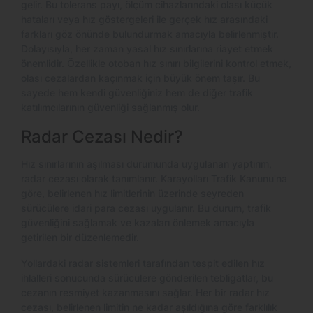
gelir. Bu tolerans payı, ölçüm cihazlarındaki olası küçük
hataları veya hız göstergeleri ile gerçek hız arasındaki
farkları göz önünde bulundurmak amacıyla belirlenmiştir.
Dolayısıyla, her zaman yasal hız sınırlarına riayet etmek
önemlidir. Özellikle
otoban hız sınırı
bilgilerini kontrol etmek,
olası cezalardan kaçınmak için büyük önem taşır. Bu
sayede hem kendi güvenliğiniz hem de diğer trafik
katılımcılarının güvenliği sağlanmış olur.
Radar Cezası Nedir?
Hız sınırlarının aşılması durumunda uygulanan yaptırım,
radar cezası olarak tanımlanır. Karayolları Trafik Kanunu'na
göre, belirlenen hız limitlerinin üzerinde seyreden
sürücülere idari para cezası uygulanır. Bu durum, trafik
güvenliğini sağlamak ve kazaları önlemek amacıyla
getirilen bir düzenlemedir.
Yollardaki radar sistemleri tarafından tespit edilen hız
ihlalleri sonucunda sürücülere gönderilen tebligatlar, bu
cezanın resmiyet kazanmasını sağlar. Her bir radar hız
cezası, belirlenen limitin ne kadar aşıldığına göre farklılık