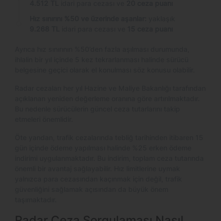
4.512 TL
idari para cezası ve
20 ceza puanı
Hız sınırını %50 ve üzerinde aşanlar:
yaklaşık
9.268 TL
idari para cezası ve
15 ceza puanı
Ayrıca hız sınırının %50’den fazla aşılması durumunda,
ihlalin bir yıl içinde 5 kez tekrarlanması halinde sürücü
belgesine geçici olarak el konulması söz konusu olabilir.
Radar cezaları her yıl Hazine ve Maliye Bakanlığı tarafından
açıklanan yeniden değerleme oranına göre artırılmaktadır.
Bu nedenle sürücülerin güncel ceza tutarlarını takip
etmeleri önemlidir.
Öte yandan, trafik cezalarında tebliğ tarihinden itibaren 15
gün içinde ödeme yapılması halinde %25 erken ödeme
indirimi uygulanmaktadır. Bu indirim, toplam ceza tutarında
önemli bir avantaj sağlayabilir. Hız limitlerine uymak
yalnızca para cezasından kaçınmak için değil, trafik
güvenliğini sağlamak açısından da büyük önem
taşımaktadır.
Radar Ceza Sorgulaması Nasıl