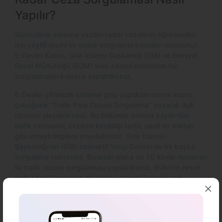
Yapılır?
Sürücülerin adlarına yazılan radar cezalarını öğrenmeleri
için çeşitli resmi ve online sorgulama kanalları mevcuttur.
E-Devlet Kapısı, Gelir İdaresi Başkanlığı (GİB) ve Emniyet
Genel Müdürlüğü (EGM) web siteleri üzerinden bu
sorgulamaları kolayca yapabilirsiniz.
E-Devlet şifrenizle sisteme giriş yaptıktan sonra arama
çubuğuna "Trafik Para Cezası Sorgulama" yazarak ilgili
hizmete ulaşabilirsiniz. Bu bölümde adınıza kayıtlı tüm
trafik cezalarını, cezanın kesildiği tarihi, saati ve miktarı
gibi detaylı bilgilere erişebilirsiniz. Gelir İdaresi
Başkanlığı'nın (GİB) İnteraktif Vergi Dairesi de bir başka
sorgulama noktasıdır. Buradan plaka ve TC kimlik numarası
ile trafik cezası sorgulaması yapabilirsiniz. EGM'nin resmi
web sitesi üzerinden de plaka ve tescil belgesi seri
numarası gibi bilgilerle ceza durumunuzu kontrol
edebilirsiniz.
Bu platformlar üzerinden ceza detaylarını öğrendikten